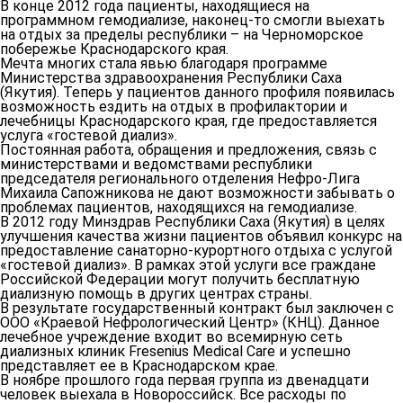
В конце 2012 года пациенты, находящиеся на
программном гемодиализе, наконец-то смогли выехать
на отдых за пределы республики – на Черноморское
побережье Краснодарского края.
Мечта многих стала явью благодаря программе
Министерства здравоохранения Республики Саха
(Якутия). Теперь у пациентов данного профиля появилась
возможность ездить на отдых в профилактории и
лечебницы Краснодарского края, где предоставляется
услуга «гостевой диализ».
Постоянная работа, обращения и предложения, связь с
министерствами и ведомствами республики
председателя регионального отделения Нефро-Лига
Михаила Сапожникова не дают возможности забывать о
проблемах пациентов, находящихся на гемодиализе.
В 2012 году Минздрав Республики Саха (Якутия) в целях
улучшения качества жизни пациентов объявил конкурс на
предоставление санаторно-курортного отдыха с услугой
«гостевой диализ». В рамках этой услуги все граждане
Российской Федерации могут получить бесплатную
диализную помощь в других центрах страны.
В результате государственный контракт был заключен с
ООО «Краевой Нефрологический Центр» (КНЦ). Данное
лечебное учреждение входит во всемирную сеть
диализных клиник Fresenius Medical Care и успешно
представляет ее в Краснодарском крае.
В ноябре прошлого года первая группа из двенадцати
человек выехала в Новороссийск. Все расходы по