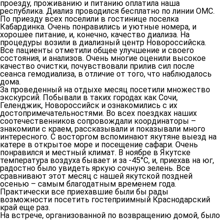
проезду, проживанию и питанию оплатила наша
республика. Диализ проводился бесплатно по линии ОМС.
По приезду всех поселили в гостинице поселка
Кабардинка. Очень понравились и уютные номера, и
хорошее питание, и, конечно, качество диализа. На
процедуры возили в диализный центр Новороссийска.
Все пациенты отметили общее улучшение и своего
состояния, и анализов. Очень многие оценили высокое
качество очистки, почувствовали прилив сил после
сеанса гемодиализа, в отличие от того, что наблюдалось
дома.
За проведенный на отдыхе месяц посетили множество
экскурсий. Побывали в таких городах как Сочи,
Геленджик, Новороссийск и ознакомились с их
достопримечательностями. Во всех поездках наших
соотечественников сопровождали координаторы –
знакомили с краем, рассказывали и показывали много
интересного. С восторгом вспоминают якутяне выезд на
катере в открытое море и посещение сафари. Очень
понравился и местный климат. В ноябре в Якутске
температура воздуха бывает и за -45°С, и, приехав на юг,
радостно было увидеть яркую сочную зелень. Все
сравнивают этот месяц с нашей якутской поздней
осенью – самым благодатным временем года.
Практически все приехавшие были бы рады
возможности посетить гостеприимный Краснодарский
край еще раз.
На встрече, организованной по возвращению домой, было