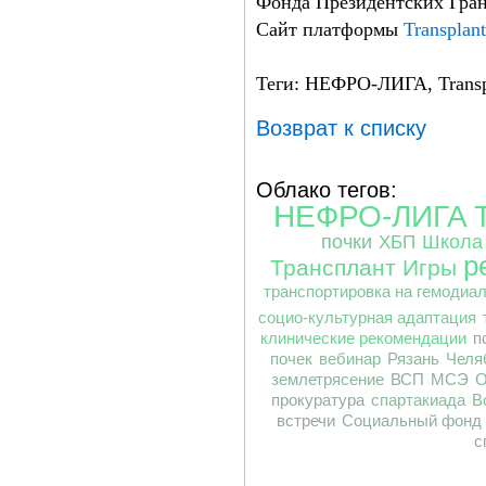
Фонда Президентских Гран
Сайт платформы
Transplan
Теги: НЕФРО-ЛИГА, Transp
Возврат к списку
Облако тегов:
НЕФРО-ЛИГА
почки
Школа
ХБП
р
Трансплант Игры
транспортировка на гемодиа
социо-культурная адаптация
клинические рекомендации
п
почек
вебинар
Рязань
Челя
землетрясение
ВСП
МСЭ
О
прокуратура
спартакиада
В
встречи
Социальный фонд
с