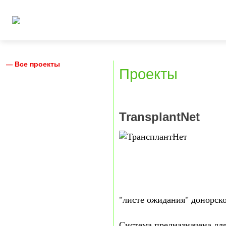
Все проекты
Проекты
TransplantNet
"листе ожидания" донорско
Система предназначена дл