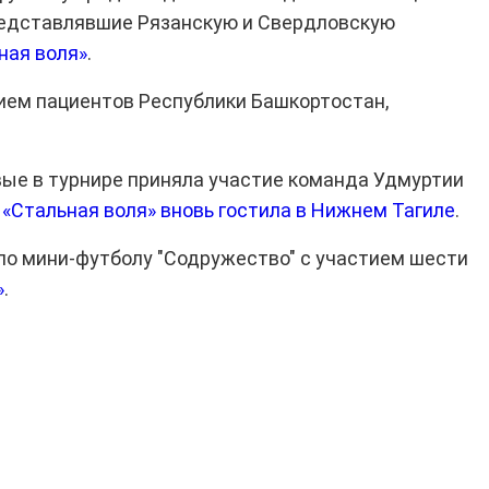
редставлявшие Рязанскую и Свердловскую
ная воля»
.
тием пациентов Республики Башкортостан,
рвые в турнире приняла участие команда Удмуртии
е
«Стальная воля» вновь гостила в Нижнем Тагиле
.
 по мини-футболу "Содружество" с участием шести
»
.