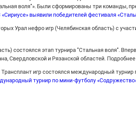
льная воля"». Были сформированы три команды, п
В «Сириусе» выявили победителей фестиваля «Сталь
торых Урал нефро игр (Челябинская область) с учас
сть) состоялся этап турнира "Стальная воля". Впе
на, Свердловской и Рязанской областей. Подробне
ких Трансплант игр состоялся международный турнир
ународный турнир по мини-футболу «Содружество