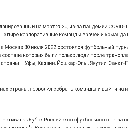
нированный на март 2020, из-за пандемии COVID-19
е четыре корпоративные команды врачей и команда
а в Москве 30 июля 2022 состоялся футбольный турн
составе которых были только люди после трансплант
в страны – Уфы, Казани, Йошкар-Олы, Якутии, Санкт
нах страны, позволил собрать команды и выйти на 
 фестиваль «Кубок Российского футбольного союза п
ьная воля"». Впервые в турнире такого уровня уча