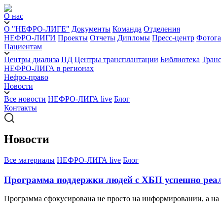
О нас
О "НЕФРО-ЛИГЕ"
Документы
Команда
Отделения
НЕФРО-ЛИГИ
Проекты
Отчеты
Дипломы
Пресс-центр
Фотога
Пациентам
Центры диализа
ПД
Центры трансплантации
Библиотека
Тран
НЕФРО-ЛИГА в регионах
Нефро-право
Новости
Все новости
НЕФРО-ЛИГА live
Блог
Контакты
Новости
Все материалы
НЕФРО-ЛИГА live
Блог
Программа поддержки людей с ХБП успешно реал
Программа сфокусирована не просто на информировании, а на