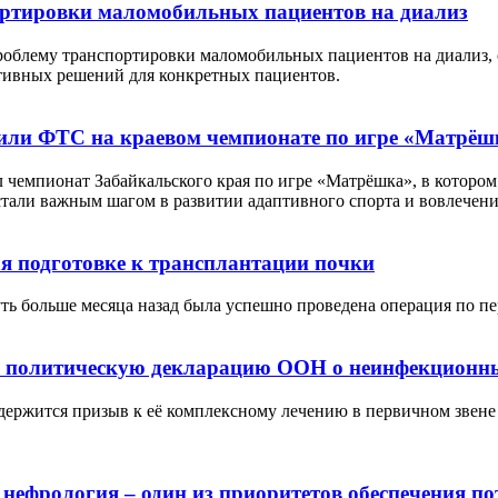
ортировки маломобильных пациентов на диализ
роблему транспортировки маломобильных пациентов на диализ,
тивных решений для конкретных пациентов.
или ФТС на краевом чемпионате по игре «Матрёш
 чемпионат Забайкальского края по игре «Матрёшка», в котором
стали важным шагом в развитии адаптивного спорта и вовлечен
я подготовке к трансплантации почки
ь больше месяца назад была успешно проведена операция по пер
а политическую декларацию ООН о неинфекционных
держится призыв к её комплексному лечению в первичном звене 
нефрология – один из приоритетов обеспечения по