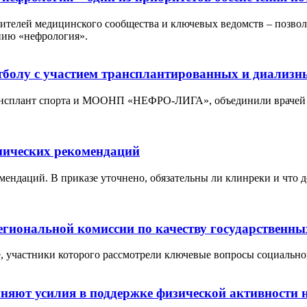
телей медицинского сообщества и ключевых ведомств – позвол
нию «нефрология».
болу с участием трансплантированных и диализн
нсплант спорта и МООНП «НЕФРО-ЛИГА», объединили врачей и п
нических рекомендаций
ндаций. В приказе уточнено, обязательны ли клинреки и что д
иональной комиссии по качеству государственны
, участники которого рассмотрели ключевые вопросы социально
яют усилия в поддержке физической активности 