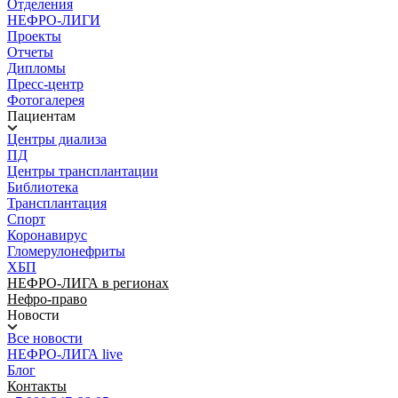
Отделения
НЕФРО-ЛИГИ
Проекты
Отчеты
Дипломы
Пресс-центр
Фотогалерея
Пациентам
Центры диализа
ПД
Центры трансплантации
Библиотека
Трансплантация
Спорт
Коронавирус
Гломерулонефриты
ХБП
НЕФРО-ЛИГА в регионах
Нефро-право
Новости
Все новости
НЕФРО-ЛИГА live
Блог
Контакты