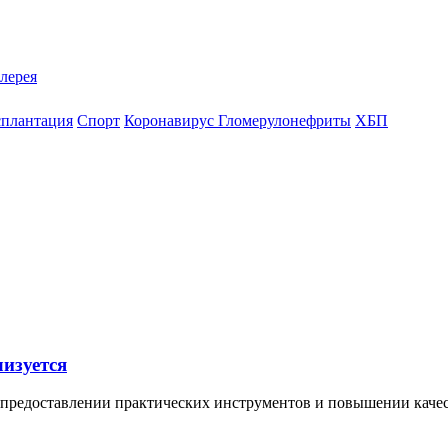
лерея
сплантация
Спорт
Коронавирус
Гломерулонефриты
ХБП
изуется
 предоставлении практических инструментов и повышении качес