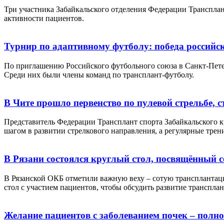
Три участника Забайкальского отделения Федерации Транспл
активности пациентов.
Турнир по адаптивному футболу: победа российс
По приглашению Российского футбольного союза в Санкт-Пете
Среди них были члены команд по трансплант-футболу.
В Чите прошло первенство по пулевой стрельбе,
Представитель Федерации Трансплант спорта Забайкальского к
шагом в развитии стрелкового направления, а регулярные тр
В Рязани состоялся круглый стол, посвящённый с
В Рязанской ОКБ отметили важную веху – сотую трансплантац
стол с участием пациентов, чтобы обсудить развитие транспла
Желание пациентов с заболеванием почек – полн