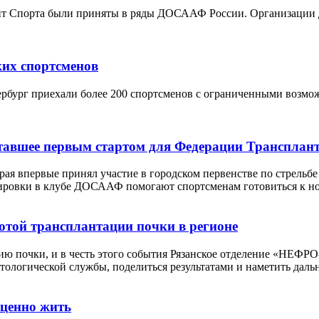
ант Спорта были приняты в ряды ДОСААФ России. Организации 
ких спортсменов
рбург приехали более 200 спортсменов с ограниченными возмож
 ставшее первым стартом для Федерации Трансплан
рая впервые принял участие в городском первенстве по стрельб
енировки в клубе ДОСААФ помогают спортсменам готовиться к н
отой трансплантации почки в регионе
ию почки, и в честь этого события Рязанское отделение «НЕФ
нтологической службы, поделиться результатами и наметить дал
оценно жить