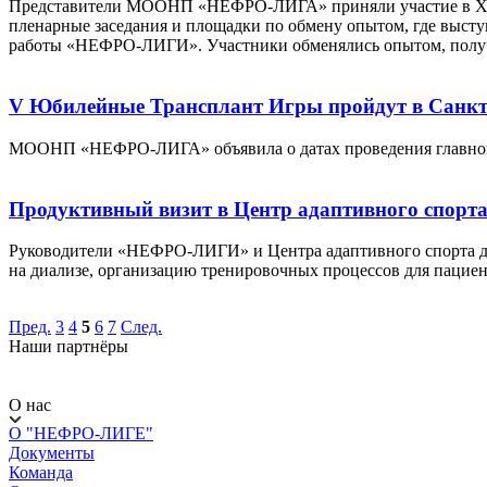
Представители МООНП «НЕФРО-ЛИГА» приняли участие в XVI В
пленарные заседания и площадки по обмену опытом, где высту
работы «НЕФРО-ЛИГИ». Участники обменялись опытом, получи
V Юбилейные Трансплант Игры пройдут в Санкт
МООНП «НЕФРО-ЛИГА» объявила о датах проведения главного с
Продуктивный визит в Центр адаптивного спорт
Руководители «НЕФРО-ЛИГИ» и Центра адаптивного спорта дого
на диализе, организацию тренировочных процессов для пацие
Пред.
3
4
5
6
7
След.
Наши партнёры
О нас
О "НЕФРО-ЛИГЕ"
Документы
Команда