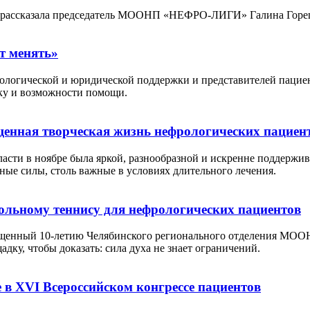
ия рассказала председатель МООНП «НЕФРО-ЛИГИ» Галина Горе
т менять»
ологической и юридической поддержки и представителей пациен
ку и возможности помощи.
щенная творческая жизнь нефрологических пациен
асти в ноябре была яркой, разнообразной и искренне поддержи
ные силы, столь важные в условиях длительного лечения.
ольному теннису для нефрологических пациентов
священный 10-летию Челябинского регионального отделения М
ку, чтобы доказать: сила духа не знает ограничений.
 XVI Всероссийском конгрессе пациентов