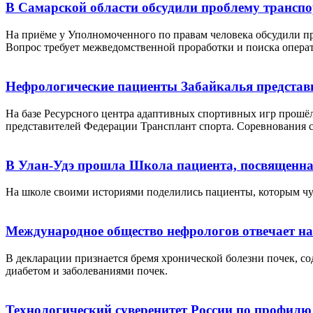
В Самарской области обсудили проблему трансп
На приёме у Уполномоченного по правам человека обсудили п
Вопрос требует межведомственной проработки и поиска опера
Нефрологические пациенты Забайкалья представ
На базе Ресурсного центра адаптивных спортивных игр прошёл
представителей Федерации Трансплант спорта. Соревнования 
В Улан-Удэ прошла Школа пациента, посвященна
На школе своими историями поделились пациенты, которым чут
Международное общество нефрологов отвечает н
В декларации признается бремя хронической болезни почек, со
диабетом и заболеваниями почек.
Технологический суверенитет России по профилю 