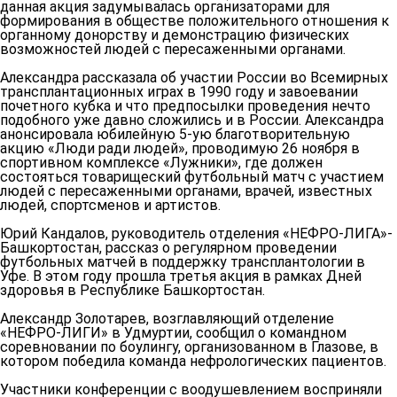
данная акция задумывалась организаторами для
формирования в обществе положительного отношения к
органному донорству и демонстрацию физических
возможностей людей с пересаженными органами.
Александра рассказала об участии России во Всемирных
трансплантационных играх в 1990 году и завоевании
почетного кубка и что предпосылки проведения нечто
подобного уже давно сложились и в России. Александра
анонсировала юбилейную 5-ую благотворительную
акцию «Люди ради людей», проводимую 26 ноября в
спортивном комплексе «Лужники», где должен
состояться товарищеский футбольный матч с участием
людей с пересаженными органами, врачей, известных
людей, спортсменов и артистов.
Юрий Кандалов
, руководитель отделения «НЕФРО-ЛИГА»-
Башкортостан, рассказ о регулярном проведении
футбольных матчей в поддержку трансплантологии в
Уфе. В этом году прошла третья акция в рамках Дней
здоровья в Республике Башкортостан.
Александр Золотарев
, возглавляющий отделение
«НЕФРО-ЛИГИ» в Удмуртии, сообщил о командном
соревновании по боулингу, организованном в Глазове, в
котором победила команда нефрологических пациентов.
Участники конференции с воодушевлением восприняли