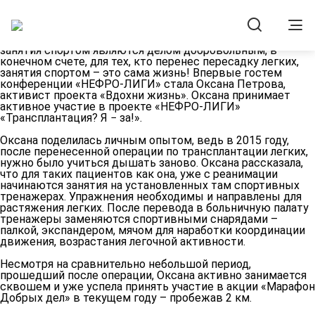
Новости
01.12.2016
Спорт – это жизнь!
Если для людей, перенесших пересадку сердца, почек
занятия спортом являются делом добровольным, в
конечном счете, для тех, кто перенес пересадку легких,
занятия спортом – это сама жизнь! Впервые гостем
конференции «НЕФРО-ЛИГИ» стала
Оксана Петрова
,
активист проекта «Вдохни жизнь». Оксана принимает
активное участие в проекте «НЕФРО-ЛИГИ»
«Трансплантация? Я − за!».
Оксана поделилась личным опытом, ведь в 2015 году,
после перенесенной операции по трансплантации легких,
нужно было учиться дышать заново. Оксана рассказала,
что для таких пациентов как она, уже с реанимации
начинаются занятия на установленных там спортивных
тренажерах. Упражнения необходимы и направлены для
растяжения легких. После перевода в больничную палату
тренажеры заменяются спортивными снарядами –
палкой, экспандером, мячом для наработки координации
движения, возрастания легочной активности.
Несмотря на сравнительно небольшой период,
прошедший после операции, Оксана активно занимается
сквошем и уже успела принять участие в акции «Марафон
Добрых дел» в текущем году – пробежав 2 км.