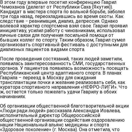
В этом году впервые посетил конференцию
Гаврил
Чемоханов
(делегат от Республики Саха (Якутия)).
Кандидат в мастера спорта по вольной борьбе, заболел
три года назад, переохладившись во время охоты. Как
следствие − реанимация, диализ, депрессия. Однако
волевой характер спортсмена взял свое. Гаврил проявил
инициативу, усилил работу с чиновниками, использовал
личные связи для получения посильной помощи от
бывших коллег по спорту. Таким образом, Гаврил сумел
организовать спортивный фестиваль с доступными для
диализных пациентов видами спорта.
После проведения состязаний, таких людей заметили,
появилась заинтересованность СМИ, государственных
органов. У пациентов появилась возможность посещать
Республиканский центр адаптивного спорта. В планах
Гаврила – переезд в Москву для ожидания
трансплантации почки и желание реализовать себя, как
куратора спортивного направления «НЕФРО-ЛИГИ». Что
ж, остается только пожелать удачи Гаврилу в обоих
начинаниях.
Об организации общественной благотворительной акции
«Люди ради людей» рассказала
Александра Иовлева
,
исполнительный директор Общероссийской
общественной организации содействия оздоровлению
нации Национальный альянс медицины и спорта
«Здоровое поколение» (г. Москва). Она отметила, что