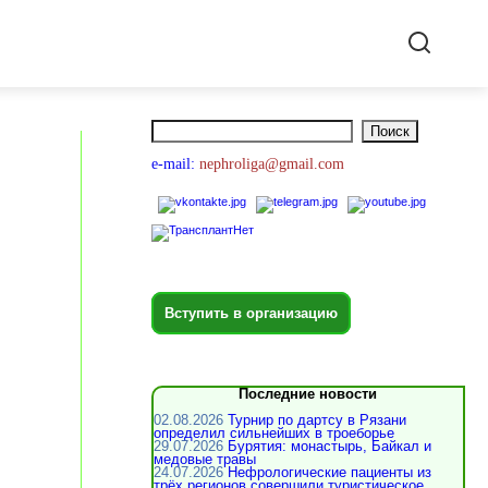
e-mail:
nephroliga@gmail.com
Вступить в организацию
Последние новости
02.08.2026
Турнир по дартсу в Рязани
определил сильнейших в троеборье
29.07.2026
Бурятия: монастырь, Байкал и
медовые травы
24.07.2026
Нефрологические пациенты из
трёх регионов совершили туристическое