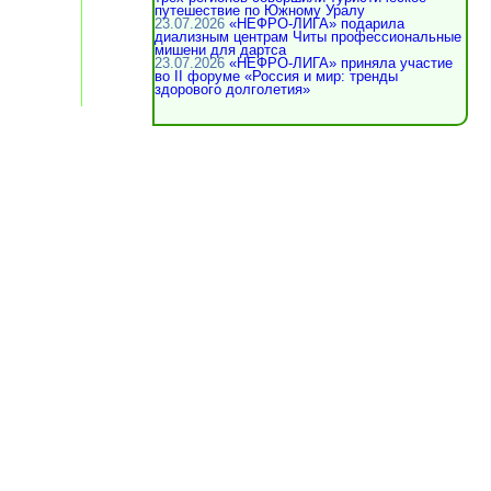
путешествие по Южному Уралу
23.07.2026
«НЕФРО-ЛИГА» подарила
диализным центрам Читы профессиональные
мишени для дартса
23.07.2026
«НЕФРО-ЛИГА» приняла участие
во II форуме «Россия и мир: тренды
здорового долголетия»