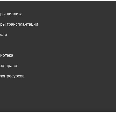
ры диализа
ры трансплантации
сти
иотека
ро-право
лог ресурсов