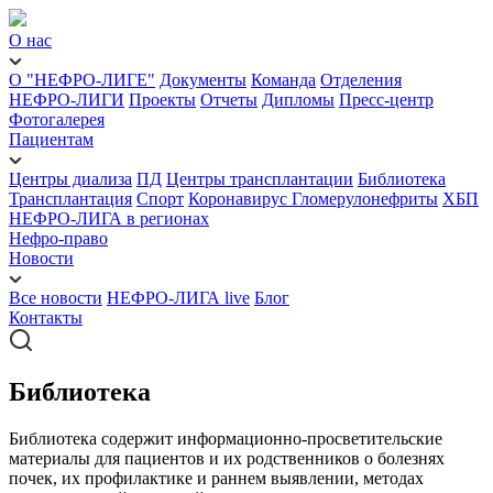
О нас
О "НЕФРО-ЛИГЕ"
Документы
Команда
Отделения
НЕФРО-ЛИГИ
Проекты
Отчеты
Дипломы
Пресс-центр
Фотогалерея
Пациентам
Центры диализа
ПД
Центры трансплантации
Библиотека
Трансплантация
Спорт
Коронавирус
Гломерулонефриты
ХБП
НЕФРО-ЛИГА в регионах
Нефро-право
Новости
Все новости
НЕФРО-ЛИГА live
Блог
Контакты
Библиотека
Библиотека содержит информационно-просветительские
материалы для пациентов и их родственников о болезнях
почек, их профилактике и раннем выявлении, методах