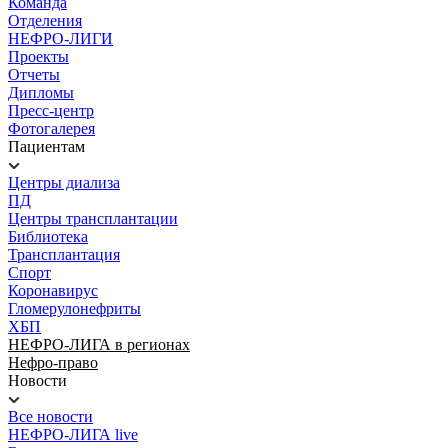
Команда
Отделения
НЕФРО-ЛИГИ
Проекты
Отчеты
Дипломы
Пресс-центр
Фотогалерея
Пациентам
Центры диализа
ПД
Центры трансплантации
Библиотека
Трансплантация
Спорт
Коронавирус
Гломерулонефриты
ХБП
НЕФРО-ЛИГА в регионах
Нефро-право
Новости
Все новости
НЕФРО-ЛИГА live