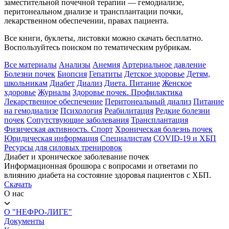
заместительной почечной терапии — гемодиализе,
перитонеальном диализе и трансплантации почки,
лекарственном обеспечении, правах пациента.
Все книги, буклеты, листовки можно скачать бесплатно.
Воспользуйтесь поиском по тематическим рубрикам.
Все материалы
Анализы
Анемия
Артериальное давление
Болезни почек
Биопсия
Гепатиты
Детское здоровье
Детям,
школьникам
Диабет
Диализ
Диета. Питание
Женское
хдоровье
Журналы
Здоровье почек. Профилактика
Лекарственное обеспечение
Перитонеальный диализ
Питание
на гемодиализе
Психология
Реабилитация
Редкие болезни
почек
Сопутствующие заболевания
Трансплантация
Физическая активность. Спорт
Хроническая болезнь почек
Юридическая информация
Специалистам
COVID-19 и ХБП
Ресурсы для силовых тренировок
Диабет и хроническое заболевание почек
Информационная брошюра с вопросами и ответами по
влиянию диабета на состояние здоровья пациентов с ХБП.
Скачать
О нас
О "НЕФРО-ЛИГЕ"
Документы