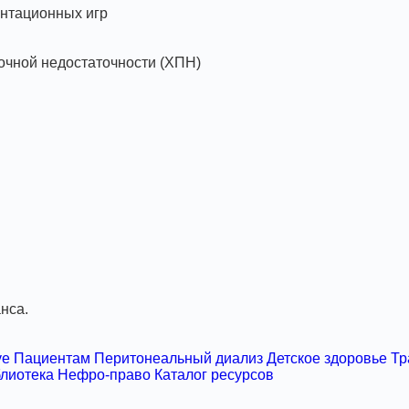
антационных игр
ночной недостаточности (ХПН)
нса.
ve
Пациентам
Перитонеальный диализ
Детское здоровье
Тр
лиотека
Нефро-право
Каталог ресурсов