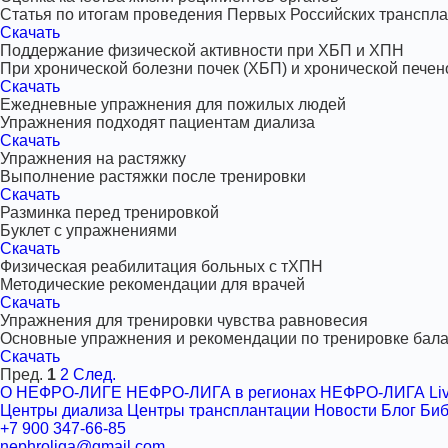
Статья по итогам проведения Первых Российских транспл
Скачать
Поддержание физической активности при ХБП и ХПН
При хронической болезни почек (ХБП) и хронической пече
Скачать
Ежедневные упражнения для пожилых людей
Упражнения подходят пациентам диализа
Скачать
Упражнения на растяжку
Выполнение растяжки после тренировки
Скачать
Разминка перед тренировкой
Буклет с упражнениями
Скачать
Физическая реабилитация больных с тХПН
Методические рекомендации для врачей
Скачать
Упражнения для тренировки чувства равновесия
Основные упражнения и рекомендации по тренировке бала
Скачать
Пред.
1
2
След.
О НЕФРО-ЛИГЕ
НЕФРО-ЛИГА в регионах
НЕФРО-ЛИГА Li
Центры диализа
Центры трансплантации
Новости
Блог
Биб
+7 900 347-66-85
nephroliga@gmail.com