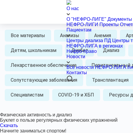
Библиотека
Библиотека содержит информационно-просветительские мат
О нас
заместительной почечной терапии — гемодиализе, перитон
Все книги, буклеты, листовки можно скачать бесплатно. Во
О "НЕФРО-ЛИГЕ"
Документы
НЕФРО-ЛИГИ
Проекты
Отче
Пациентам
Все материалы
Анализы
Анемия
Ар
Центры диализа
ПД
Центры т
НЕФРО-ЛИГА в регионах
Детям, школьникам
Диабет
Диализ
Нефро-право
Новости
Лекарственное обеспечение
Перитонеальный 
Все новости
НЕФРО-ЛИГА liv
Контакты
Сопутствующие заболевания
Трансплантация
Специалистам
COVID-19 и ХБП
Ресурсы д
Физическая активность и диализ
Буклет о пользе регулярных физических упражнений
Скачать
Начните заниматься спортом!