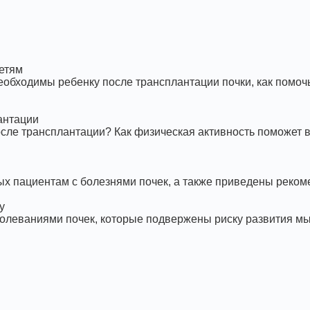
детям
еобходимы ребенку после трансплантации почки, как помоч
антации
осле трансплантации? Как физическая активность поможет
х пациентам с болезнями почек, а также приведены реком
у
болеваниями почек, которые подвержены риску развития м