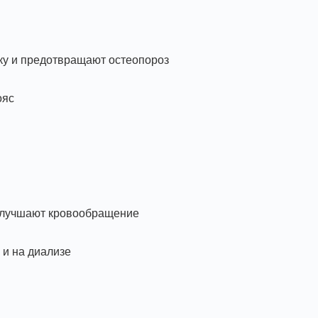
ку и предотвращают остеопороз
ояс
 улучшают кровообращение
 и на диализе