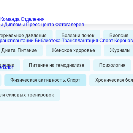
ериалы для пациентов и их родственников о болезнях поч
еальном диализе и трансплантации почки, лекарственном о
спользуйтесь поиском по тематическим рубрикам.
Команда
Отделения
ты
Дипломы
Пресс-центр
Фотогалерея
териальное давление
Болезни почек
Биопсия
рансплантации
Библиотека
Трансплантация
Спорт
Корона
Диета. Питание
Женское хдоровье
Журналы
диализ
Питание на гемодиализе
Психология
e
Блог
Физическая активность. Спорт
Хроническая бол
ля силовых тренировок