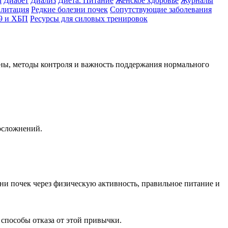
м
Диабет
Диализ
Диета. Питание
Женское хдоровье
Журналы
илитация
Редкие болезни почек
Сопутствующие заболевания
9 и ХБП
Ресурсы для силовых тренировок
ины, методы контроля и важность поддержания нормального
 осложнений.
ни почек через физическую активность, правильное питание и
 способы отказа от этой привычки.