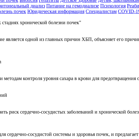
ни почек
Биопсия
Гепатиты
Детское здоровье
Детям, школьника
ритонеальный диализ
Питание на гемодиализе
Психология
Реаб
лезнь почек
Юридическая информация
Специалистам
COVID-1
стадиях хронической болезни почек"
ие является одной из главных причин ХБП, объясняет его прич
n
и методам контроля уровня сахара в крови для предотвращения
ний
ить риск сердечно-сосудистых заболеваний и хронической болез
ля сердечно-сосудистой системы и здоровья почек, и предлагает