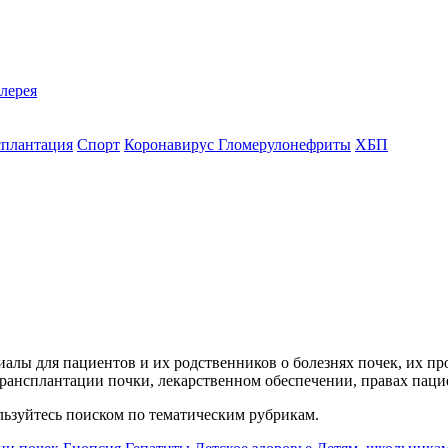
лерея
сплантация
Спорт
Коронавирус
Гломерулонефриты
ХБП
лы для пациентов и их родственников о болезнях почек, их пр
рансплантации почки, лекарственном обеспечении, правах паци
льзуйтесь поиском по тематическим рубрикам.