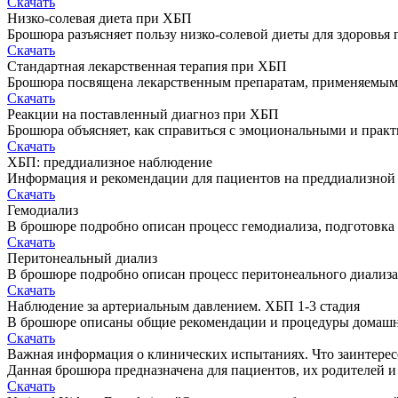
Скачать
Низко-солевая диета при ХБП
Брошюра разъясняет пользу низко-солевой диеты для здоровья 
Скачать
Стандартная лекарственная терапия при ХБП
Брошюра посвящена лекарственным препаратам, применяемым п
Скачать
Реакции на поставленный диагноз при ХБП
Брошюра объясняет, как справиться с эмоциональными и прак
Скачать
ХБП: преддиализное наблюдение
Информация и рекомендации для пациентов на преддиализной 
Скачать
Гемодиализ
В брошюре подробно описан процесс гемодиализа, подготовка 
Скачать
Перитонеальный диализ
В брошюре подробно описан процесс перитонеального диализа,
Скачать
Наблюдение за артериальным давлением. ХБП 1-3 стадия
В брошюре описаны общие рекомендации и процедуры домашн
Скачать
Важная информация о клинических испытаниях. Что заинтерес
Данная брошюра предназначена для пациентов, их родителей и
Скачать