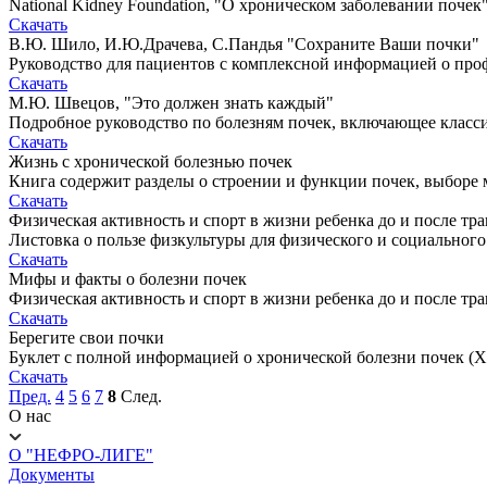
National Kidney Foundation, "О хроническом заболевании почек
Скачать
В.Ю. Шило, И.Ю.Драчева, С.Пандья "Сохраните Ваши почки"
Руководство для пациентов с комплексной информацией о проф
Скачать
М.Ю. Швецов, "Это должен знать каждый"
Подробное руководство по болезням почек, включающее класс
Скачать
Жизнь с хронической болезнью почек
Книга содержит разделы о строении и функции почек, выборе
Скачать
Физическая активность и спорт в жизни ребенка до и после тр
Листовка о пользе физкультуры для физического и социального
Скачать
Мифы и факты о болезни почек
Физическая активность и спорт в жизни ребенка до и после тр
Скачать
Берегите свои почки
Буклет с полной информацией о хронической болезни почек (Х
Скачать
Пред.
4
5
6
7
8
След.
О нас
О "НЕФРО-ЛИГЕ"
Документы