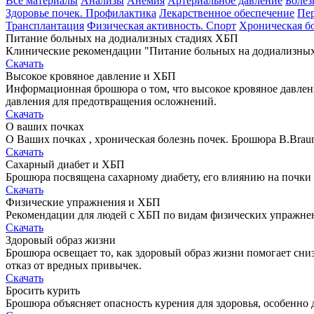
Все материалы
Анализы
Анемия
Артериальное давление
Болез
Здоровье почек. Профилактика
Лекарственное обеспечение
Пе
Трансплантация
Физическая активность. Спорт
Хроническая бо
Питание больных на додиализных стадиях ХБП
Клинические рекомендации "Питание больных на додиализных 
Скачать
Высокое кровяное давление и ХБП
Информационная брошюра о том, что высокое кровяное давлен
давления для предотвращения осложнений.
Скачать
О ваших почках
О Ваших почках , хроническая болезнь почек. Брошюра B.Brau
Скачать
Сахарный диабет и ХБП
Брошюра посвящена сахарному диабету, его влиянию на почки 
Скачать
Физические упражнения и ХБП
Рекомендации для людей с ХБП по видам физических упражне
Скачать
Здоровый образ жизни
Брошюра освещает то, как здоровый образ жизни помогает сниз
отказ от вредных привычек.
Скачать
Бросить курить
Брошюра объясняет опасность курения для здоровья, особенно д