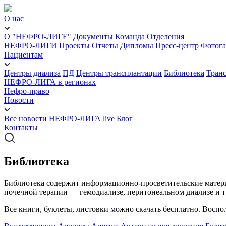
О нас
О "НЕФРО-ЛИГЕ"
Документы
Команда
Отделения
НЕФРО-ЛИГИ
Проекты
Отчеты
Дипломы
Пресс-центр
Фотога
Пациентам
Центры диализа
ПД
Центры трансплантации
Библиотека
Тран
НЕФРО-ЛИГА в регионах
Нефро-право
Новости
Все новости
НЕФРО-ЛИГА live
Блог
Контакты
Библиотека
Библиотека содержит информационно-просветительские материа
почечной терапии — гемодиализе, перитонеальном диализе и т
Все книги, буклеты, листовки можно скачать бесплатно. Воспо