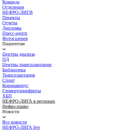
Команда
Отделения
НЕФРО-ЛИГИ
Проекты
Отчеты
Дипломы
Пресс-центр
Фотогалерея
Пациентам
Центры диализа
ПД
Центры трансплантации
Библиотека
Трансплантация
Спорт
Коронавирус
Гломерулонефриты
ХБП
НЕФРО-ЛИГА в регионах
Нефро-право
Новости
Все новости
НЕФРО-ЛИГА live